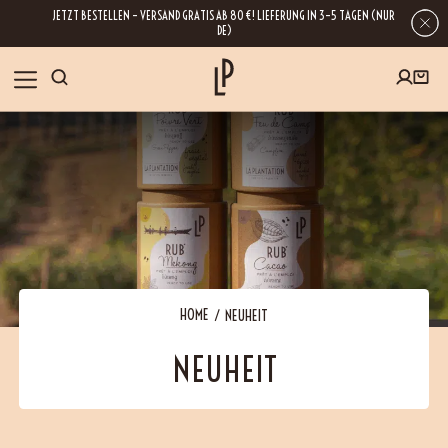
JETZT BESTELLEN – VERSAND GRATIS AB 80 €! LIEFERUNG IN 3–5 TAGEN (NUR
DE)
SHOP
GESCHENKE
Wenn Sie Ihre E-Mail-Adresse hinterlassen, erhalten Sie Zugang zu unseren
Newslettern, die reich an Tipps, Inspirationen und Informationen über unsere
BLOG
neuesten Entwicklungen sind. Selbstverständlich ist eine Abmeldung
jederzeit möglich.
REZEPTE
HOME
NEUHEIT
NEUHEIT
BESUCHEN
ÜBER UNS