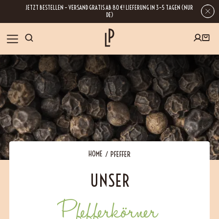
JETZT BESTELLEN – VERSAND GRATIS AB 80 €! LIEFERUNG IN 3–5 TAGEN (NUR
DE)
SHOP
GESCHENKE
Wenn Sie Ihre E-Mail-Adresse hinterlassen, erhalten Sie Zugang zu unseren
Newslettern, die reich an Tipps, Inspirationen und Informationen über unsere
BLOG
neuesten Entwicklungen sind. Selbstverständlich ist eine Abmeldung
jederzeit möglich.
REZEPTE
HOME
PFEFFER
UNSER
BESUCHEN
Pfefferkörner
ÜBER UNS