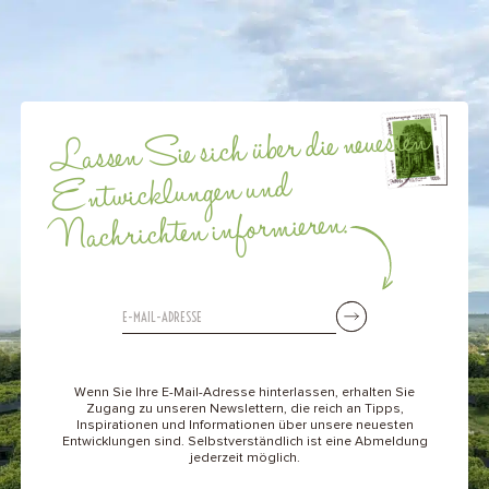
Lassen Sie sich über die neuesten
Entwicklungen und
Nachrichten informieren.
Wenn Sie Ihre E-Mail-Adresse hinterlassen, erhalten Sie
Zugang zu unseren Newslettern, die reich an Tipps,
Inspirationen und Informationen über unsere neuesten
Entwicklungen sind. Selbstverständlich ist eine Abmeldung
jederzeit möglich.