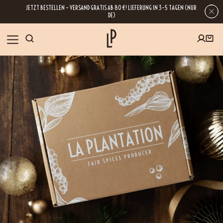
JETZT BESTELLEN – VERSAND GRATIS AB 80 €! LIEFERUNG IN 3–5 TAGEN (NUR
DE)
SHOP
GESCHENKE
Wenn Sie Ihre E-Mail-Adresse hinterlassen, erhalten Sie Zugang zu unseren
Newslettern, die reich an Tipps, Inspirationen und Informationen über unsere
BLOG
neuesten Entwicklungen sind. Selbstverständlich ist eine Abmeldung
jederzeit möglich.
REZEPTE
BESUCHEN
ÜBER UNS