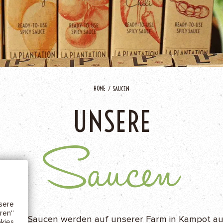
HOME
SAUCEN
UNSERE
IE
Saucen
cher
w.)
keit
ere
ren“
nsere Saucen werden auf unserer Farm in Kampot a
kies