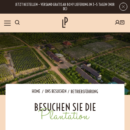
JETZT BESTELLEN – VERSAND GRATIS AB 80 €! LIEFERUNG IN 3–5 TAGEN (NUR
DE)
SHOP
GESCHENKE
Wenn Sie Ihre E-Mail-Adresse hinterlassen, erhalten Sie Zugang zu unseren
Newslettern, die reich an Tipps, Inspirationen und Informationen über unsere
BLOG
neuesten Entwicklungen sind. Selbstverständlich ist eine Abmeldung
jederzeit möglich.
REZEPTE
HOME
UNS BESUCHEN
BETRIEBSFÜHRUNG
BESUCHEN SIE DIE
BESUCHEN
Plantation
ÜBER UNS