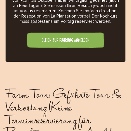
Von April bis Oktober haben wir täglich geöffnet (auch
an Feiertagen), Sie müssen Ihren Besuch jedoch nicht
im Voraus reservieren. Kommen Sie einfach direkt an
der Rezeption von La Plantation vorbei. Der Kochkurs
muss spätestens am Vortag reserviert werden.
GLEICH ZUR FÜHRUNG ANMELDEN
Farm Tour: Geführte Tour &
Verkostung (Keine
Terminreservierung für