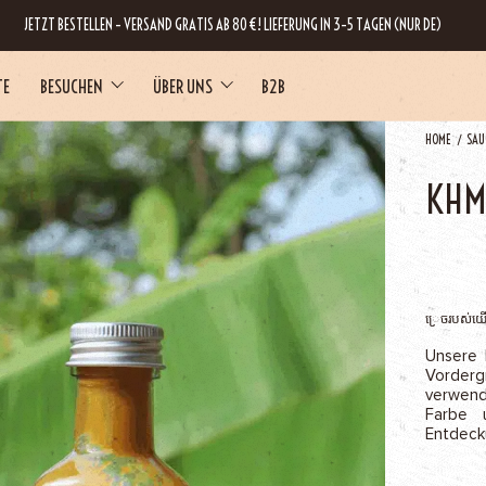
JETZT BESTELLEN – VERSAND GRATIS AB 80 €! LIEFERUNG IN 3–5 TAGEN (NUR DE)
TE
BESUCHEN
ÜBER UNS
B2B
HOME
SAU
KHM
RNE
្រេចរបស់យ
Unsere 
Vorder
verwend
Farbe 
Entdeck