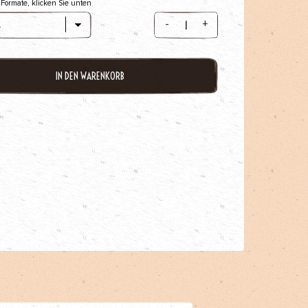
 Formate, klicken Sie unten
-
+
IN DEN WARENKORB