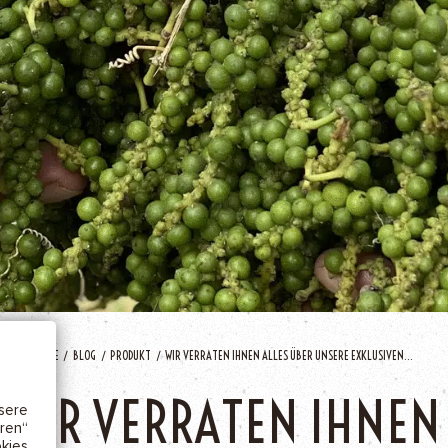
IE
cher
w.)
HOME
BLOG
PRODUKT
WIR VERRATEN IHNEN ALLES ÜBER UNSERE EXKLUSIVEN...
keit
WIR VERRATEN IHNEN
ere
ren“
kies