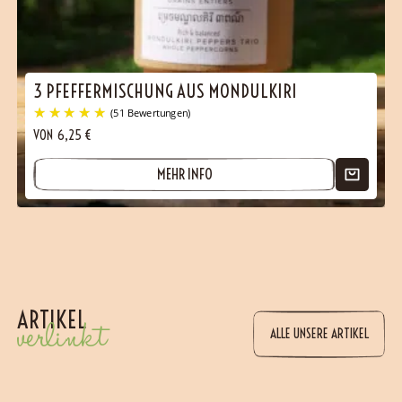
3 PFEFFERMISCHUNG AUS MONDULKIRI
VON
6,25
€
(101 Bewertungen)
MEHR INFO
ARTIKEL
verlinkt
ALLE UNSERE ARTIKEL