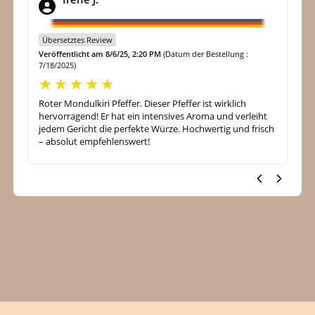
Übersetztes Review
Ü
Veröffentlicht am 8/6/25, 2:20 PM
(Datum der Bestellung :
Ve
7/18/2025)
5/
Roter Mondulkiri Pfeffer. Dieser Pfeffer ist wirklich
To
hervorragend! Er hat ein intensives Aroma und verleiht
Qu
jedem Gericht die perfekte Würze. Hochwertig und frisch
– absolut empfehlenswert!