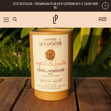
JETZT BESTELLEN – VERSAND GRATIS AB 80 €! LIEFERUNG IN 3–5 TAGEN (NUR
DE)
SHOP
GESCHENKE
Wenn Sie Ihre E-Mail-Adresse hinterlassen, erhalten Sie Zugang zu unseren
Newslettern, die reich an Tipps, Inspirationen und Informationen über unsere
BLOG
neuesten Entwicklungen sind. Selbstverständlich ist eine Abmeldung
jederzeit möglich.
REZEPTE
BESUCHEN
ÜBER UNS