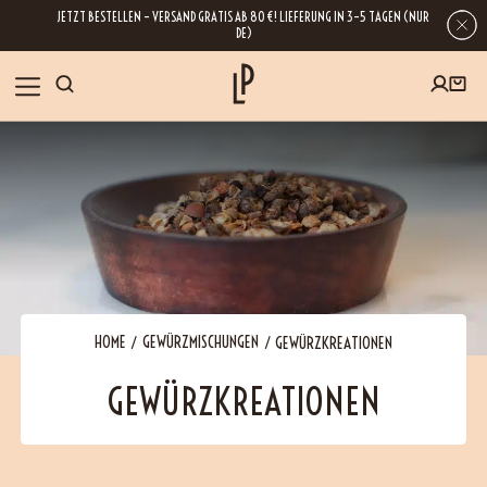
JETZT BESTELLEN – VERSAND GRATIS AB 80 €! LIEFERUNG IN 3–5 TAGEN (NUR
DE)
SHOP
GESCHENKE
Wenn Sie Ihre E-Mail-Adresse hinterlassen, erhalten Sie Zugang zu unseren
Newslettern, die reich an Tipps, Inspirationen und Informationen über unsere
BLOG
neuesten Entwicklungen sind. Selbstverständlich ist eine Abmeldung
jederzeit möglich.
REZEPTE
HOME
GEWÜRZMISCHUNGEN
GEWÜRZKREATIONEN
GEWÜRZKREATIONEN
BESUCHEN
ÜBER UNS