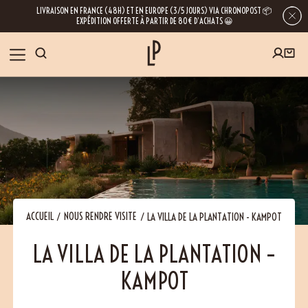
LIVRAISON EN FRANCE (48H) ET EN EUROPE (3/5 JOURS) VIA CHRONOPOST 📦
EXPÉDITION OFFERTE À PARTIR DE 80€ D’ACHATS 😀
INSCRIVEZ-VOUS À LA NEWSLETTER
NOS ÉPICES
RECETTES
BLOG
En laissant votre e-mail, vous obtenez l’accès à nos newsletters riches en
conseils, inspirations et informations sur nos dernières nouveautés. Bien sûr, se
désinscrire est possible à tout moment.
À PROPOS
ACCUEIL
NOUS RENDRE VISITE
LA VILLA DE LA PLANTATION - KAMPOT
LA VILLA DE LA PLANTATION –
NOUS RENDRE VISITE
KAMPOT