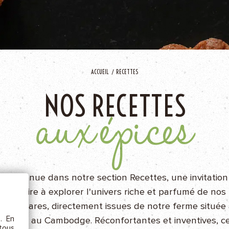
AJOU
ACCUEIL
RECETTES
NOS RECETTES
aux épices
ÊTRE
Bienvenue dans notre section Recettes, une invitation
etc.),
 la
culinaire à explorer l'univers riche et parfumé de nos
pices rares, directement issues de notre ferme située
s. En
ampot, au Cambodge. Réconfortantes et inventives, c
rs au
 tous