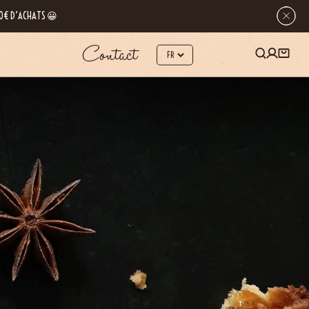
 80€ D’ACHATS 😀
Contact