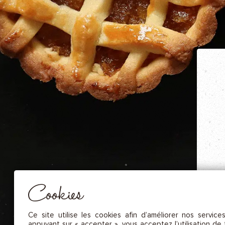
NOS FRUITS SÉCHÉS ET NOIX DE C
NOS SAUCES
NOS MOUTARDES
NOS ÉPICES GOURMANDES
NOS TISANES
Essentiel
CES COOKIES SONT NÉCESSAIRES AU BON FONCTIONNEMENT DU SITE. ILS NE PEUVENT PAS 
DÉSACTIVÉS.
Mesure d’audience
Ces cookies nous permettent de mesurer le nombre de visites, de
visiteurs et les sources du trafic sur notre site (contenu des parcours, 
Cookies
d’établir des statistiques afin d’en améliorer la qualité, l’ergonomie et
performance.
é
Publicité
Ce site utilise les cookies afin d’améliorer nos service
K
Les cookies marketing sont utilisés pour effectuer le suivi des visiteu
appuyant sur « accepter », vous acceptez l’utilisation de