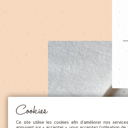
NOS FRUITS SÉCHÉS ET NOIX DE C
NOS SAUCES
NOS MOUTARDES
NOS ÉPICES GOURMANDES
NOS TISANES
Essentiel
CES COOKIES SONT NÉCESSAIRES AU BON FONCTIONNEMENT DU SITE. ILS NE PEUVENT PAS 
DÉSACTIVÉS.
Mesure d’audience
Ces cookies nous permettent de mesurer le nombre de visites, de
visiteurs et les sources du trafic sur notre site (contenu des parcours, 
Cookies
d’établir des statistiques afin d’en améliorer la qualité, l’ergonomie et
performance.
Publicité
Ce site utilise les cookies afin d’améliorer nos service
Les cookies marketing sont utilisés pour effectuer le suivi des visiteu
appuyant sur « accepter », vous acceptez l’utilisation de