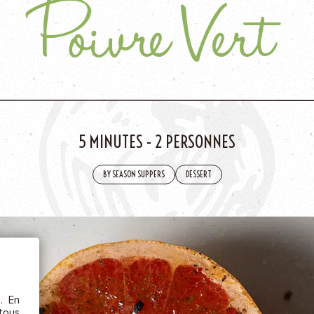
Poivre Vert
AJOU
5 MINUTES
-
2 PERSONNES
BY SEASON SUPPERS
DESSERT
ÊTRE
etc.),
 la
s. En
rs au
 tous