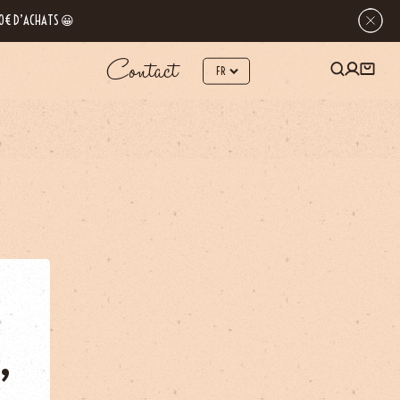
 80€ D’ACHATS 😀
Contact
,