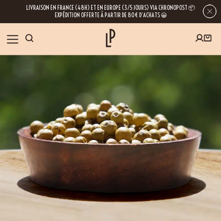
LIVRAISON EN FRANCE (48H) ET EN EUROPE (3/5 JOURS) VIA CHRONOPOST 📦
EXPÉDITION OFFERTE À PARTIR DE 80€ D’ACHATS 😀
INSCRIVEZ-VOUS À LA NEWSLETTER
NOS ÉPICES
RECETTES
BLOG
En laissant votre e-mail, vous obtenez l’accès à nos newsletters riches en
conseils, inspirations et informations sur nos dernières nouveautés. Bien sûr, se
désinscrire est possible à tout moment.
À PROPOS
NOUS RENDRE VISITE