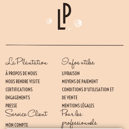
La Plantation
Infos utiles
À PROPOS DE NOUS
LIVRAISON
NOUS RENDRE VISITE
MOYENS DE PAIEMENT
CERTIFICATIONS
CONDITIONS D’UTILISATION ET
ENGAGEMENTS
DE VENTE
PRESSE
MENTIONS LÉGALES
Essentiel
Service Client
Pour les
CES COOKIES SONT NÉCESSAIRES AU BON FONCTIONNEMENT DU SITE. ILS NE
PEUVENT PAS ÊTRE DÉSACTIVÉS.
professionnels
MON COMPTE
Mesure d’audience