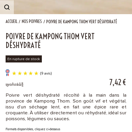
Contact
ACCUEIL
NOS POIVRES
POIVRE DE KAMPONG THOM VERT DÉSHYDRATÉ
POIVRE DE KAMPONG THOM VERT
DÉSHYDRATÉ
En rupture de stock
7,42
€
ម្រេចកំពង់ធំខ្ចី
Poivre vert déshydraté récolté à la main dans la
province de Kampong Thom. Son goût vif et végétal,
issu d’un séchage lent, en fait une épice rare et
(9 avis)
croquante. À utiliser directement ou réhydraté, idéal sur
poissons, légumes ou sauces.
Formats disponibles, cliquez ci-dessous