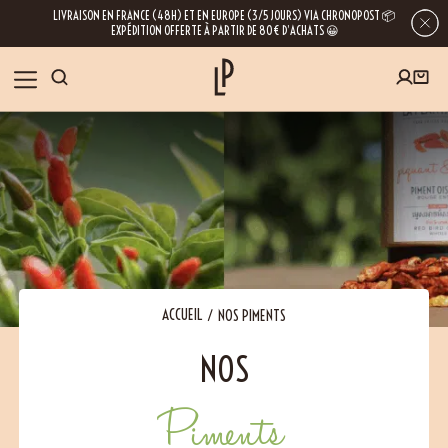
LIVRAISON EN FRANCE (48H) ET EN EUROPE (3/5 JOURS) VIA CHRONOPOST 📦
EXPÉDITION OFFERTE À PARTIR DE 80€ D’ACHATS 😀
INSCRIVEZ-VOUS À LA NEWSLETTER
NOS ÉPICES
RECETTES
BLOG
En laissant votre e-mail, vous obtenez l’accès à nos newsletters riches en
conseils, inspirations et informations sur nos dernières nouveautés. Bien sûr, se
désinscrire est possible à tout moment.
À PROPOS
ACCUEIL
NOS PIMENTS
NOS
NOUS RENDRE VISITE
Piments