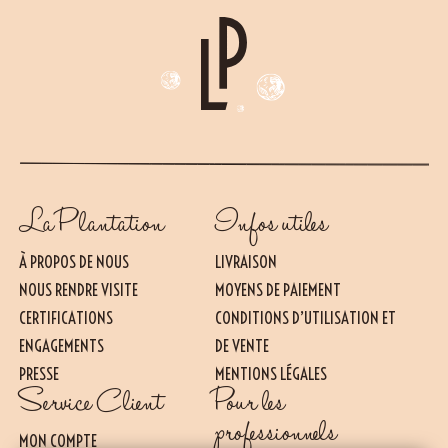
La Plantation
Infos utiles
À PROPOS DE NOUS
LIVRAISON
NOUS RENDRE VISITE
MOYENS DE PAIEMENT
CERTIFICATIONS
CONDITIONS D’UTILISATION ET
ENGAGEMENTS
DE VENTE
PRESSE
MENTIONS LÉGALES
Essentiel
Service Client
Pour les
CES COOKIES SONT NÉCESSAIRES AU BON FONCTIONNEMENT DU SITE. ILS NE
PEUVENT PAS ÊTRE DÉSACTIVÉS.
professionnels
MON COMPTE