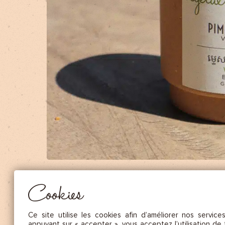
NOS FRUITS SÉCHÉS ET NOIX DE C
NOS SAUCES
NOS MOUTARDES
NOS ÉPICES GOURMANDES
NOS TISANES
Essentiel
CES COOKIES SONT NÉCESSAIRES AU BON FONCTIONNEMENT DU SITE. ILS NE PEUVENT PAS 
DÉSACTIVÉS.
Mesure d’audience
Ces cookies nous permettent de mesurer le nombre de visites, de
visiteurs et les sources du trafic sur notre site (contenu des parcours, 
Cookies
d’établir des statistiques afin d’en améliorer la qualité, l’ergonomie et
performance.
Publicité
Ce site utilise les cookies afin d’améliorer nos service
Les cookies marketing sont utilisés pour effectuer le suivi des visiteu
appuyant sur « accepter », vous acceptez l’utilisation de