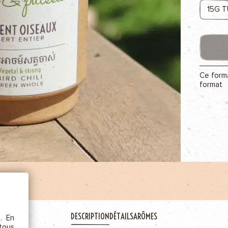
AJOU
Ce forma
format
ÊTRE
etc.),
 la
DESCRIPTION
DÉTAILS
ARÔMES
s. En
rs au
 tous