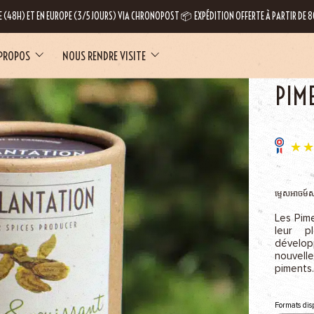
E (48H) ET EN EUROPE (3/5 JOURS) VIA CHRONOPOST 📦 EXPÉDITION OFFERTE À PARTIR DE
 PROPOS
NOUS RENDRE VISITE
ACCUEIL
N
PIM
LE
ម្ទេសអាចម៍ស
Les Pim
leur p
dévelop
nouvell
piments.
Formats dis