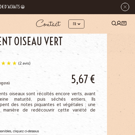
 80€ D’ACHATS 😀
Contact
OS PIMENTS
PIMENT OISEAU VERT
ENT OISEAU VERT
(2 avis)
5,67
€
ត្វចាស់
ents oiseaux sont récoltés encore verts, avant
leine maturité, puis séchés entiers. Ils
pent des notes piquantes et végétales ; une
e manière de redécouvrir cette variété de
ponibles, cliquez ci-dessous