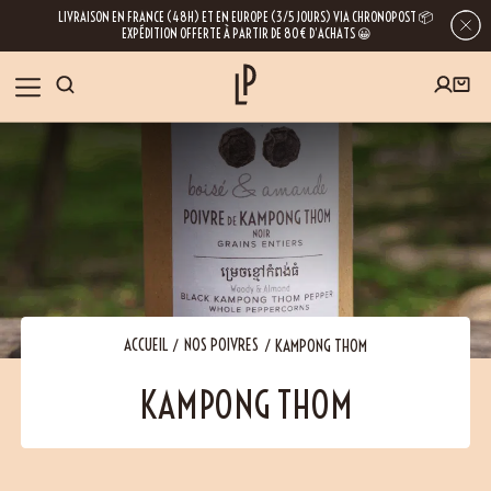
LIVRAISON EN FRANCE (48H) ET EN EUROPE (3/5 JOURS) VIA CHRONOPOST 📦
EXPÉDITION OFFERTE À PARTIR DE 80€ D’ACHATS 😀
INSCRIVEZ-VOUS À LA NEWSLETTER
NOS ÉPICES
RECETTES
BLOG
En laissant votre e-mail, vous obtenez l’accès à nos newsletters riches en
conseils, inspirations et informations sur nos dernières nouveautés. Bien sûr, se
désinscrire est possible à tout moment.
À PROPOS
ACCUEIL
NOS POIVRES
KAMPONG THOM
KAMPONG THOM
NOUS RENDRE VISITE