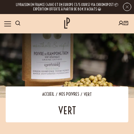
LIVRAISON EN FRANCE (48H) ET EN EUROPE (3/5 JOURS) VIA CHRONOPOST 📦
EXPÉDITION OFFERTE À PARTIR DE 80€ D’ACHATS 😀
INSCRIVEZ-VOUS À LA NEWSLETTER
NOS ÉPICES
RECETTES
BLOG
En laissant votre e-mail, vous obtenez l’accès à nos newsletters riches en
conseils, inspirations et informations sur nos dernières nouveautés. Bien sûr, se
désinscrire est possible à tout moment.
À PROPOS
ACCUEIL
NOS POIVRES
VERT
VERT
NOUS RENDRE VISITE