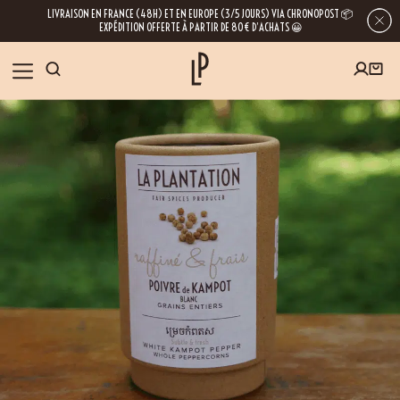
LIVRAISON EN FRANCE (48H) ET EN EUROPE (3/5 JOURS) VIA CHRONOPOST 📦
EXPÉDITION OFFERTE À PARTIR DE 80€ D’ACHATS 😀
INSCRIVEZ-VOUS À LA NEWSLETTER
NOS ÉPICES
RECETTES
BLOG
En laissant votre e-mail, vous obtenez l’accès à nos newsletters riches en
conseils, inspirations et informations sur nos dernières nouveautés. Bien sûr, se
désinscrire est possible à tout moment.
À PROPOS
NOUS RENDRE VISITE