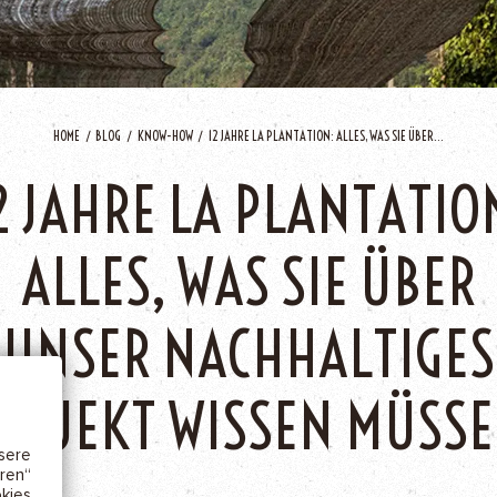
HOME
BLOG
KNOW-HOW
12 JAHRE LA PLANTATION: ALLES, WAS SIE ÜBER...
2 JAHRE LA PLANTATIO
ALLES, WAS SIE ÜBER
IE
UNSER NACHHALTIGES
cher
w.)
ROJEKT WISSEN MÜSS
keit
ere
ren“
kies