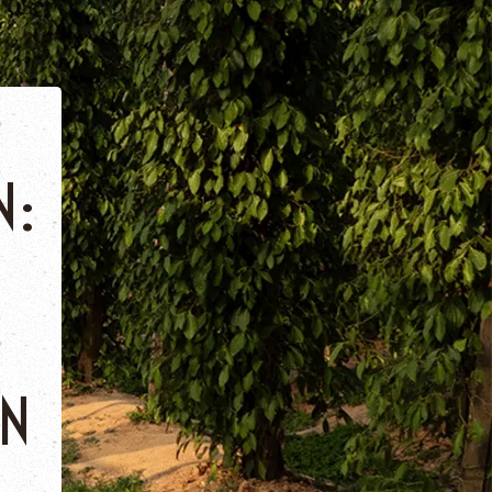
N:
EN