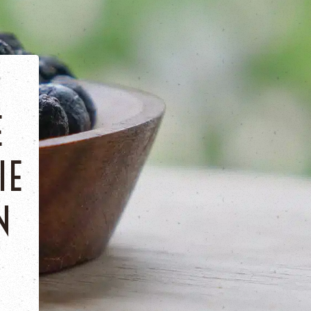
E
IE
N