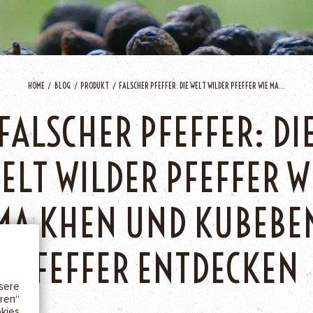
HOME
BLOG
PRODUKT
FALSCHER PFEFFER: DIE WELT WILDER PFEFFER WIE MA...
FALSCHER PFEFFER: DI
ELT WILDER PFEFFER W
IE
MA KHEN UND KUBEBE
cher
w.)
PFEFFER ENTDECKEN
keit
ere
ren“
kies