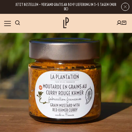
JETZT BESTELLEN – VERSAND GRATIS AB 80 €! LIEFERUNG IN 3–5 TAGEN (NUR
DE)
SHOP
GESCHENKE
Wenn Sie Ihre E-Mail-Adresse hinterlassen, erhalten Sie Zugang zu unseren
Newslettern, die reich an Tipps, Inspirationen und Informationen über unsere
BLOG
neuesten Entwicklungen sind. Selbstverständlich ist eine Abmeldung
jederzeit möglich.
REZEPTE
BESUCHEN
ÜBER UNS