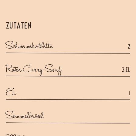
ZUTATEN
Schweinekoteletts
2
Roter Curry-Senf
2 EL
Ei
1
Semmelbrösel