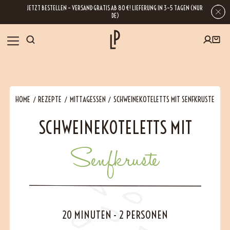
JETZT BESTELLEN – VERSAND GRATIS AB 80 €! LIEFERUNG IN 3–5 TAGEN (NUR
DE)
SHOP
HOME
REZEPTE
MITTAGESSEN
SCHWEINEKOTELETTS MIT SENFKRUSTE
GESCHENKE
SCHWEINEKOTELETTS MIT
Wenn Sie Ihre E-Mail-Adresse hinterlassen, erhalten Sie Zugang zu unseren
Newslettern, die reich an Tipps, Inspirationen und Informationen über unsere
BLOG
neuesten Entwicklungen sind. Selbstverständlich ist eine Abmeldung
jederzeit möglich.
Senfkruste
REZEPTE
BESUCHEN
20 MINUTEN
-
2 PERSONEN
ÜBER UNS