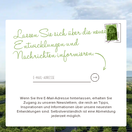
Lassen Sie sich über die neuesten
Entwicklungen und
Nachrichten informieren.
Wenn Sie Ihre E-Mail-Adresse hinterlassen, erhalten Sie
Zugang zu unseren Newslettern, die reich an Tipps,
Inspirationen und Informationen über unsere neuesten
Entwicklungen sind. Selbstverständlich ist eine Abmeldung
jederzeit möglich.