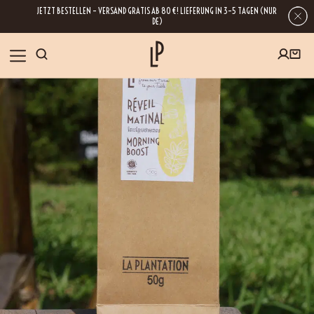
JETZT BESTELLEN – VERSAND GRATIS AB 80 €! LIEFERUNG IN 3–5 TAGEN (NUR
DE)
SHOP
GESCHENKE
Wenn Sie Ihre E-Mail-Adresse hinterlassen, erhalten Sie Zugang zu unseren
Newslettern, die reich an Tipps, Inspirationen und Informationen über unsere
BLOG
neuesten Entwicklungen sind. Selbstverständlich ist eine Abmeldung
jederzeit möglich.
REZEPTE
BESUCHEN
ÜBER UNS