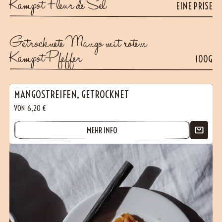
Kampot Fleur de Sel
EINE PRISE
Getrocknete Mango mit rotem
Kampot-Pfeffer
100G
MANGOSTREIFEN, GETROCKNET
VON
6,20
€
MEHR INFO