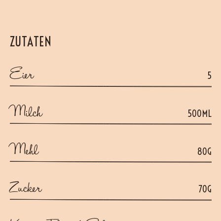
ZUTATEN
Eier
5
Milch
500ML
Mehl
80G
Zucker
70G