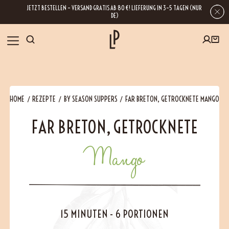
JETZT BESTELLEN – VERSAND GRATIS AB 80 €! LIEFERUNG IN 3–5 TAGEN (NUR
DE)
SHOP
HOME
REZEPTE
BY SEASON SUPPERS
FAR BRETON, GETROCKNETE MANGO
GESCHENKE
FAR BRETON, GETROCKNETE
Wenn Sie Ihre E-Mail-Adresse hinterlassen, erhalten Sie Zugang zu unseren
Newslettern, die reich an Tipps, Inspirationen und Informationen über unsere
BLOG
neuesten Entwicklungen sind. Selbstverständlich ist eine Abmeldung
jederzeit möglich.
Mango
REZEPTE
BESUCHEN
15 MINUTEN
-
6 PORTIONEN
ÜBER UNS