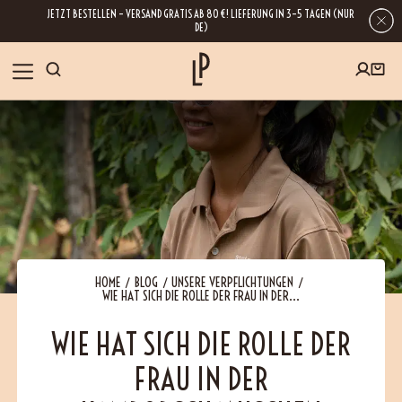
JETZT BESTELLEN – VERSAND GRATIS AB 80 €! LIEFERUNG IN 3–5 TAGEN (NUR
DE)
SHOP
GESCHENKE
Wenn Sie Ihre E-Mail-Adresse hinterlassen, erhalten Sie Zugang zu unseren
Newslettern, die reich an Tipps, Inspirationen und Informationen über unsere
BLOG
neuesten Entwicklungen sind. Selbstverständlich ist eine Abmeldung
jederzeit möglich.
REZEPTE
HOME
BLOG
UNSERE VERPFLICHTUNGEN
WIE HAT SICH DIE ROLLE DER FRAU IN DER...
BESUCHEN
WIE HAT SICH DIE ROLLE DER
FRAU IN DER
ÜBER UNS