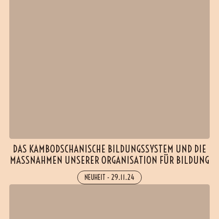
DAS KAMBODSCHANISCHE BILDUNGSSYSTEM UND DIE
MASSNAHMEN UNSERER ORGANISATION FÜR BILDUNG
NEUHEIT
-
29.11.24