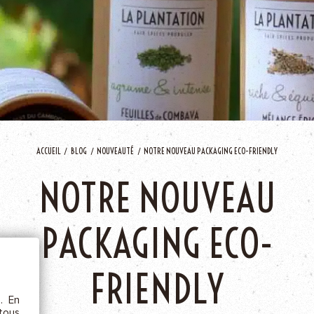
AJOU
ACCUEIL
BLOG
NOUVEAUTÉ
NOTRE NOUVEAU PACKAGING ECO-FRIENDLY
NOTRE NOUVEAU
ÊTRE
PACKAGING ECO-
etc.),
 la
FRIENDLY
s. En
rs au
 tous