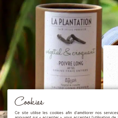
NOS FRUITS SÉCHÉS ET NOIX DE C
NOS SAUCES
NOS MOUTARDES
NOS ÉPICES GOURMANDES
NOS TISANES
Essentiel
CES COOKIES SONT NÉCESSAIRES AU BON FONCTIONNEMENT DU SITE. ILS NE PEUVENT PAS 
DÉSACTIVÉS.
Mesure d’audience
Ces cookies nous permettent de mesurer le nombre de visites, de
visiteurs et les sources du trafic sur notre site (contenu des parcours, 
Cookies
d’établir des statistiques afin d’en améliorer la qualité, l’ergonomie et
performance.
Publicité
Ce site utilise les cookies afin d’améliorer nos service
Les cookies marketing sont utilisés pour effectuer le suivi des visiteu
appuyant sur « accepter », vous acceptez l’utilisation de