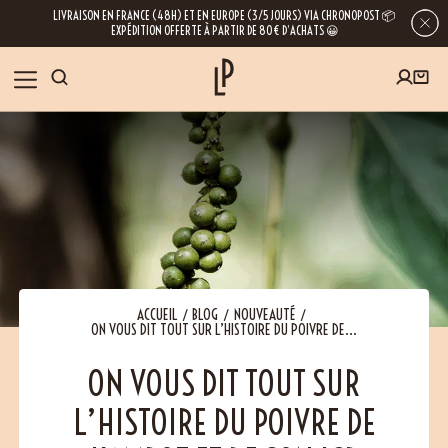
LIVRAISON EN FRANCE (48H) ET EN EUROPE (3/5 JOURS) VIA CHRONOPOST 📦
EXPÉDITION OFFERTE À PARTIR DE 80€ D’ACHATS 😀
INSCRIVEZ-VOUS À LA NEWSLETTER
NOS ÉPICES
RECETTES
BLOG
En laissant votre e-mail, vous obtenez l’accès à nos newsletters riches en
conseils, inspirations et informations sur nos dernières nouveautés. Bien sûr, se
désinscrire est possible à tout moment.
À PROPOS
ACCUEIL
BLOG
NOUVEAUTÉ
ON VOUS DIT TOUT SUR L’HISTOIRE DU POIVRE DE...
NOUS RENDRE VISITE
ON VOUS DIT TOUT SUR
L’HISTOIRE DU POIVRE DE