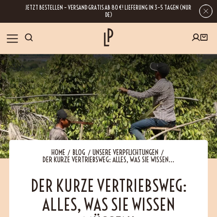
JETZT BESTELLEN – VERSAND GRATIS AB 80 €! LIEFERUNG IN 3–5 TAGEN (NUR
DE)
SHOP
GESCHENKE
Wenn Sie Ihre E-Mail-Adresse hinterlassen, erhalten Sie Zugang zu unseren
Newslettern, die reich an Tipps, Inspirationen und Informationen über unsere
BLOG
neuesten Entwicklungen sind. Selbstverständlich ist eine Abmeldung
jederzeit möglich.
REZEPTE
HOME
BLOG
UNSERE VERPFLICHTUNGEN
DER KURZE VERTRIEBSWEG: ALLES, WAS SIE WISSEN...
BESUCHEN
DER KURZE VERTRIEBSWEG:
ALLES, WAS SIE WISSEN
ÜBER UNS