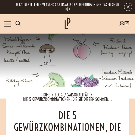
JETZT BESTELLEN – VERSAND GRATIS AB 80 €! LIEFERUNG IN 3–5 TAGEN (NUR
DE)
SHOP
GESCHENKE
Wenn Sie Ihre E-Mail-Adresse hinterlassen, erhalten Sie Zugang zu unseren
Newslettern, die reich an Tipps, Inspirationen und Informationen über unsere
BLOG
neuesten Entwicklungen sind. Selbstverständlich ist eine Abmeldung
jederzeit möglich.
REZEPTE
HOME
BLOG
SAISONALITÄT
DIE 5 GEWÜRZKOMBINATIONEN, DIE SIE DIESEN SOMMER...
BESUCHEN
DIE 5
GEWÜRZKOMBINATIONEN, DIE
ÜBER UNS