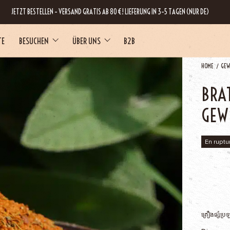
JETZT BESTELLEN – VERSAND GRATIS AB 80 €! LIEFERUNG IN 3–5 TAGEN (NUR DE)
TE
BESUCHEN
ÜBER UNS
B2B
HOME
GEW
BRA
RNE
GEW
En ruptu
គ្រឿងផ្សំប្រ