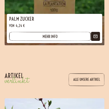
PALM ZUCKER
VON
4,24
€
MEHR INFO
ARTIKEL
verlinkt
ALLE UNSERE ARTIKEL