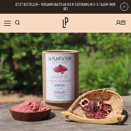
JETZT BESTELLEN – VERSAND GRATIS AB 80 €! LIEFERUNG IN 3–5 TAGEN (NUR
DE)
SHOP
GESCHENKE
Wenn Sie Ihre E-Mail-Adresse hinterlassen, erhalten Sie Zugang zu unseren
Newslettern, die reich an Tipps, Inspirationen und Informationen über unsere
BLOG
neuesten Entwicklungen sind. Selbstverständlich ist eine Abmeldung
jederzeit möglich.
REZEPTE
BESUCHEN
ÜBER UNS