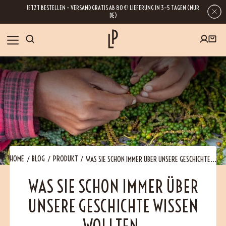
JETZT BESTELLEN – VERSAND GRATIS AB 80 €! LIEFERUNG IN 3–5 TAGEN (NUR
DE)
SHOP
GESCHENKE
Wenn Sie Ihre E-Mail-Adresse hinterlassen, erhalten Sie Zugang zu unseren
Newslettern, die reich an Tipps, Inspirationen und Informationen über unsere
BLOG
neuesten Entwicklungen sind. Selbstverständlich ist eine Abmeldung
jederzeit möglich.
REZEPTE
HOME
BLOG
PRODUKT
WAS SIE SCHON IMMER ÜBER UNSERE GESCHICHTE...
WAS SIE SCHON IMMER ÜBER
BESUCHEN
UNSERE GESCHICHTE WISSEN
ÜBER UNS