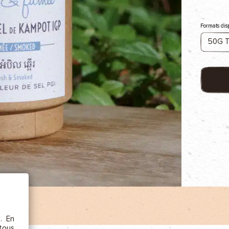
AJOU
Formats dis
ÊTRE
etc.),
 la
s. En
rs au
 tous