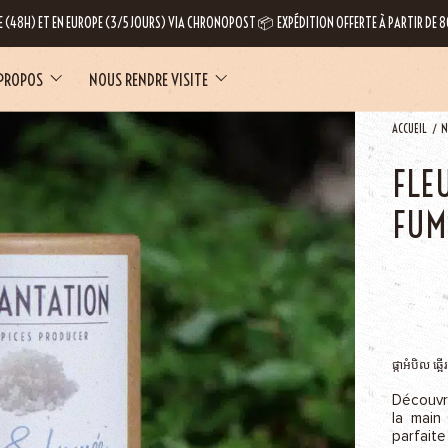
E (48H) ET EN EUROPE (3/5 JOURS) VIA CHRONOPOST 📦 EXPÉDITION OFFERTE À PARTIR DE
 PROPOS
NOUS RENDRE VISITE
ACCUEIL
N
FLE
FUM
LE
ផ្កាអំបិល​ ឆ្អើរ
Découvr
la main
parfaite