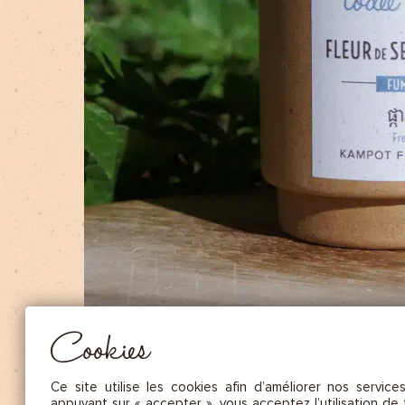
NOS FRUITS SÉCHÉS ET NOIX DE C
NOS SAUCES
NOS MOUTARDES
NOS ÉPICES GOURMANDES
NOS TISANES
Essentiel
CES COOKIES SONT NÉCESSAIRES AU BON FONCTIONNEMENT DU SITE. ILS NE PEUVENT PAS 
DÉSACTIVÉS.
Mesure d’audience
Ces cookies nous permettent de mesurer le nombre de visites, de
visiteurs et les sources du trafic sur notre site (contenu des parcours, 
Cookies
d’établir des statistiques afin d’en améliorer la qualité, l’ergonomie et
performance.
Publicité
Ce site utilise les cookies afin d’améliorer nos service
Les cookies marketing sont utilisés pour effectuer le suivi des visiteu
appuyant sur « accepter », vous acceptez l’utilisation de