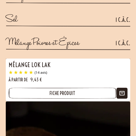
Sel
1 C.À.C.
Mélange Poivres et Épices
1 C.À.C.
MÉLANGE LOK LAK
À PARTIR DE
9,43
€
FICHE PRODUIT