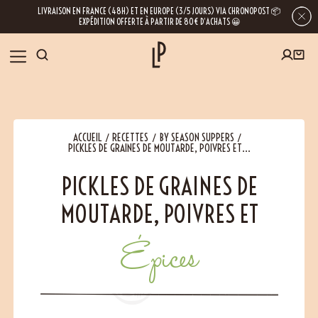
LIVRAISON EN FRANCE (48H) ET EN EUROPE (3/5 JOURS) VIA CHRONOPOST 📦
EXPÉDITION OFFERTE À PARTIR DE 80€ D’ACHATS 😀
INSCRIVEZ-VOUS À LA NEWSLETTER
NOS ÉPICES
ACCUEIL
RECETTES
BY SEASON SUPPERS
RECETTES
PICKLES DE GRAINES DE MOUTARDE, POIVRES ET...
PICKLES DE GRAINES DE
BLOG
En laissant votre e-mail, vous obtenez l’accès à nos newsletters riches en
conseils, inspirations et informations sur nos dernières nouveautés. Bien sûr, se
MOUTARDE, POIVRES ET
désinscrire est possible à tout moment.
À PROPOS
Épices
NOUS RENDRE VISITE