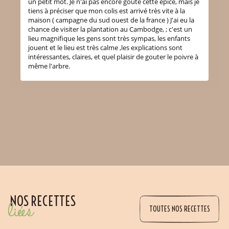
un petit mot. Je n'ai pas encore gouté cette épice, mais je
tiens à préciser que mon colis est arrivé très vite à la
maison ( campagne du sud ouest de la france ) J'ai eu la
chance de visiter la plantation au Cambodge, ; c'est un
lieu magnifique les gens sont très sympas, les enfants
jouent et le lieu est très calme ,les explications sont
intéressantes, claires, et quel plaisir de gouter le poivre à
même l'arbre.
NOS RECETTES
liées
TOUTES NOS RECETTES