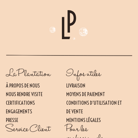
La Plantation
Infos utiles
À PROPOS DE NOUS
LIVRAISON
NOUS RENDRE VISITE
MOYENS DE PAIEMENT
CERTIFICATIONS
CONDITIONS D’UTILISATION ET
ENGAGEMENTS
DE VENTE
PRESSE
MENTIONS LÉGALES
Essentiel
Service Client
Pour les
CES COOKIES SONT NÉCESSAIRES AU BON FONCTIONNEMENT DU SITE. ILS NE
PEUVENT PAS ÊTRE DÉSACTIVÉS.