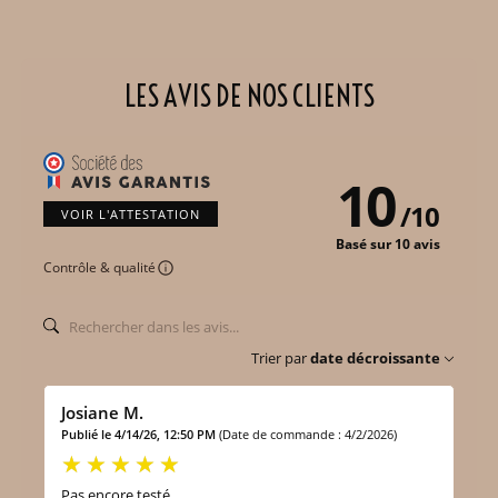
LES AVIS DE NOS CLIENTS
10
/
10
VOIR L'ATTESTATION
Basé sur 10 avis
Contrôle & qualité
Trier par
date décroissante
Josiane M.
Publié le 4/14/26, 12:50 PM
(Date de commande : 4/2/2026)
Pas encore testé