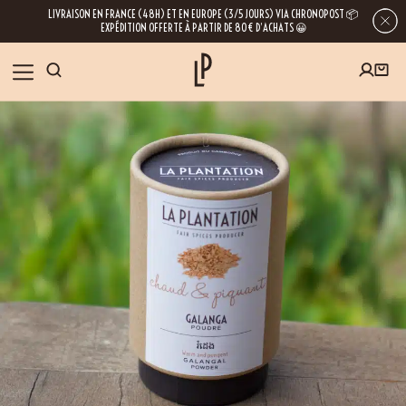
LIVRAISON EN FRANCE (48H) ET EN EUROPE (3/5 JOURS) VIA CHRONOPOST 📦
EXPÉDITION OFFERTE À PARTIR DE 80€ D’ACHATS 😀
INSCRIVEZ-VOUS À LA NEWSLETTER
NOS ÉPICES
RECETTES
BLOG
En laissant votre e-mail, vous obtenez l’accès à nos newsletters riches en
conseils, inspirations et informations sur nos dernières nouveautés. Bien sûr, se
désinscrire est possible à tout moment.
À PROPOS
NOUS RENDRE VISITE