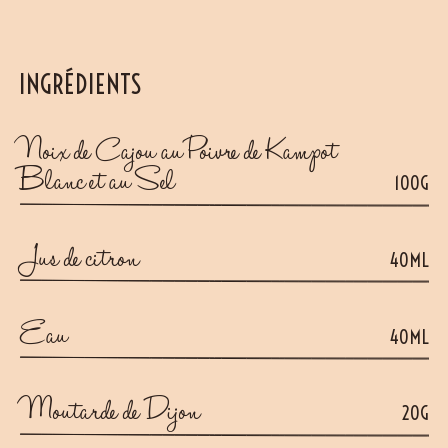
INGRÉDIENTS
Noix de Cajou au Poivre de Kampot
Blanc et au Sel
100G
Jus de citron
40ML
Eau
40ML
Moutarde de Dijon
20G