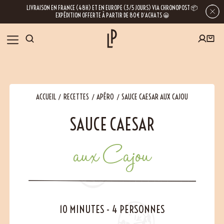
LIVRAISON EN FRANCE (48H) ET EN EUROPE (3/5 JOURS) VIA CHRONOPOST 📦
EXPÉDITION OFFERTE À PARTIR DE 80€ D’ACHATS 😀
INSCRIVEZ-VOUS À LA NEWSLETTER
NOS ÉPICES
ACCUEIL
RECETTES
APÉRO
SAUCE CAESAR AUX CAJOU
RECETTES
SAUCE CAESAR
BLOG
En laissant votre e-mail, vous obtenez l’accès à nos newsletters riches en
aux Cajou
conseils, inspirations et informations sur nos dernières nouveautés. Bien sûr, se
désinscrire est possible à tout moment.
À PROPOS
NOUS RENDRE VISITE
10 MINUTES
-
4 PERSONNES