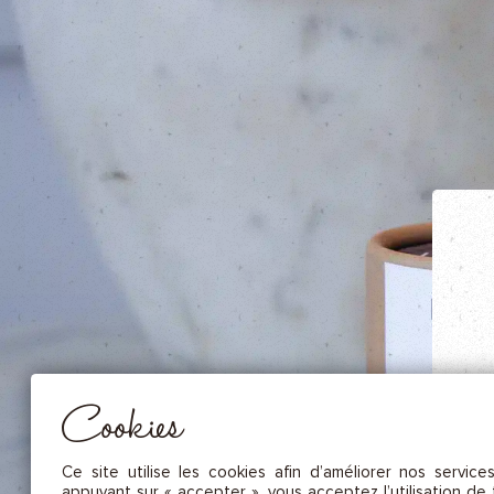
NOS FRUITS SÉCHÉS ET NOIX DE C
NOS SAUCES
NOS MOUTARDES
NOS ÉPICES GOURMANDES
NOS TISANES
Essentiel
CES COOKIES SONT NÉCESSAIRES AU BON FONCTIONNEMENT DU SITE. ILS NE PEUVENT PAS 
DÉSACTIVÉS.
Mesure d’audience
Ces cookies nous permettent de mesurer le nombre de visites, de
visiteurs et les sources du trafic sur notre site (contenu des parcours, 
Cookies
d’établir des statistiques afin d’en améliorer la qualité, l’ergonomie et
performance.
Publicité
Ce site utilise les cookies afin d’améliorer nos service
Les cookies marketing sont utilisés pour effectuer le suivi des visiteu
appuyant sur « accepter », vous acceptez l’utilisation de