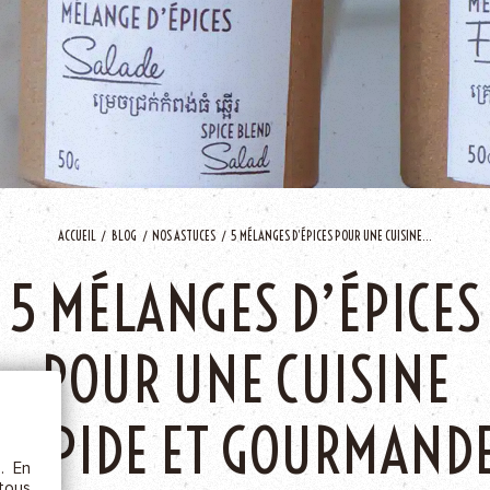
AJOU
ACCUEIL
BLOG
NOS ASTUCES
5 MÉLANGES D’ÉPICES POUR UNE CUISINE...
5 MÉLANGES D’ÉPICES
ÊTRE
POUR UNE CUISINE
etc.),
 la
RAPIDE ET GOURMAND
s. En
rs au
 tous