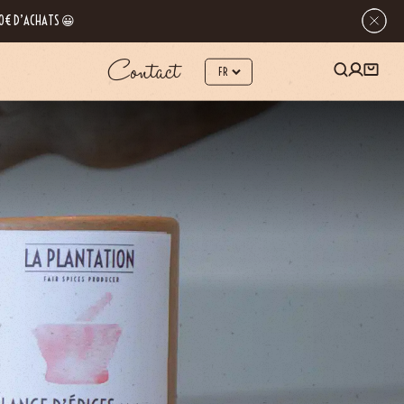
 80€ D’ACHATS 😀
Contact