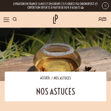
LIVRAISON EN FRANCE (48H) ET EN EUROPE (3/5 JOURS) VIA CHRONOPOST 📦
EXPÉDITION OFFERTE À PARTIR DE 80€ D’ACHATS 😀
INSCRIVEZ-VOUS À LA NEWSLETTER
NOS ÉPICES
RECETTES
BLOG
En laissant votre e-mail, vous obtenez l’accès à nos newsletters riches en
conseils, inspirations et informations sur nos dernières nouveautés. Bien sûr, se
désinscrire est possible à tout moment.
À PROPOS
ACCUEIL
NOS ASTUCES
NOS ASTUCES
NOUS RENDRE VISITE