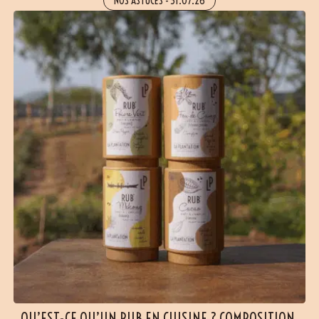
NOS ASTUCES
-
31.07.26
QU’EST-CE QU’UN RUB EN CUISINE ? COMPOSITION,