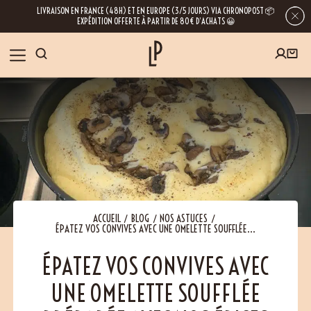
LIVRAISON EN FRANCE (48H) ET EN EUROPE (3/5 JOURS) VIA CHRONOPOST 📦
EXPÉDITION OFFERTE À PARTIR DE 80€ D’ACHATS 😀
INSCRIVEZ-VOUS À LA NEWSLETTER
NOS ÉPICES
RECETTES
BLOG
En laissant votre e-mail, vous obtenez l’accès à nos newsletters riches en
conseils, inspirations et informations sur nos dernières nouveautés. Bien sûr, se
désinscrire est possible à tout moment.
À PROPOS
ACCUEIL
BLOG
NOS ASTUCES
ÉPATEZ VOS CONVIVES AVEC UNE OMELETTE SOUFFLÉE...
NOUS RENDRE VISITE
ÉPATEZ VOS CONVIVES AVEC
UNE OMELETTE SOUFFLÉE