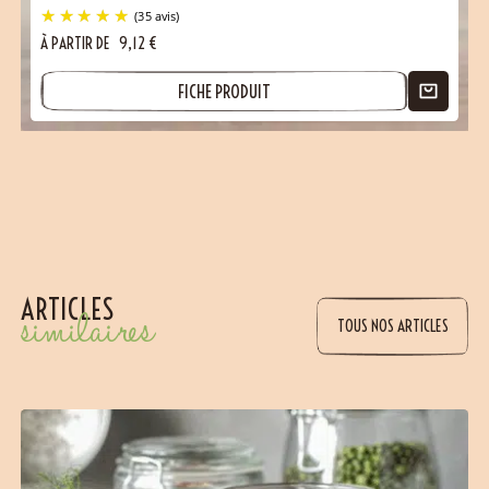
À PARTIR DE
9,12
€
FICHE PRODUIT
ARTICLES
similaires
TOUS NOS ARTICLES