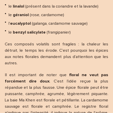
le
linalol
(présent dans la coriandre et la lavande)
le
géraniol
(rose, cardamome)
l’
eucalyptol
(galanga, cardamome sauvage)
le
benzyl salicylate
(frangipanier)
Ces composés volatils sont fragiles : la chaleur les
détruit, le temps les érode. C’est pourquoi les épices
aux notes florales demandent plus d’attention que les
autres.
Il est important de noter que
floral ne veut pas
forcément dire doux
. C’est l’idée reçue la plus
répandue et la plus fausse. Une épice florale peut être
puissante, camphrée, agrumée, légèrement piquante.
La baie Ma Khen est florale et pétillante. La cardamome
sauvage est florale et camphrée. Le registre floral
n’indique pas l’intensité, il indique la nature de l’arôme.