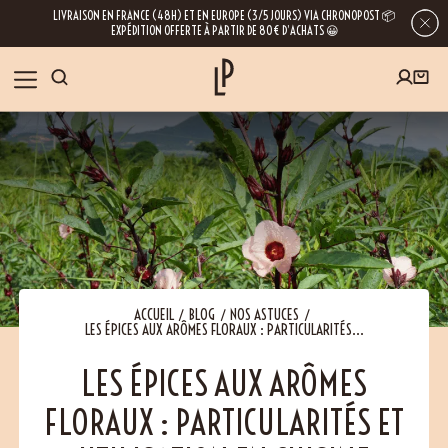
LIVRAISON EN FRANCE (48H) ET EN EUROPE (3/5 JOURS) VIA CHRONOPOST 📦
EXPÉDITION OFFERTE À PARTIR DE 80€ D’ACHATS 😀
INSCRIVEZ-VOUS À LA NEWSLETTER
NOS ÉPICES
RECETTES
BLOG
En laissant votre e-mail, vous obtenez l’accès à nos newsletters riches en
conseils, inspirations et informations sur nos dernières nouveautés. Bien sûr, se
désinscrire est possible à tout moment.
À PROPOS
ACCUEIL
BLOG
NOS ASTUCES
LES ÉPICES AUX ARÔMES FLORAUX : PARTICULARITÉS...
NOUS RENDRE VISITE
LES ÉPICES AUX ARÔMES
FLORAUX : PARTICULARITÉS ET