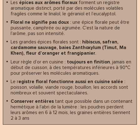
Les
épices aux arômes floraux
forment un registre
aromatique distinct, porté par des molécules volatiles
fragiles comme le linalol, le géraniol et l’eucalyptol.
Floral ne signifie pas doux
: une épice florale peut être
puissante, camphrée ou agrumée. C’est la nature de
l’arôme, pas son intensité.
Les grandes épices florales sont :
hibiscus, safran,
cardamome sauvage, baies Zanthoxylum (Timut, Ma
Khen), fleur d’oranger et frangipanier
.
Leur règle d’or en cuisine :
toujours en finition
, jamais en
début de cuisson, à des températures inférieures à 90°C
pour préserver les molécules aromatiques.
Le r
egistre floral fonctionne aussi en cuisine salée
:
poisson, volaille, viande rouge, bouillon, les accords sont
nombreux et souvent spectaculaires.
Conserver entières
tant que possible dans un contenant
hermétique à l’abri de la lumière : les poudres perdent
leurs arômes en 6 à 12 mois, les graines entières tiennent
2 à 3 ans