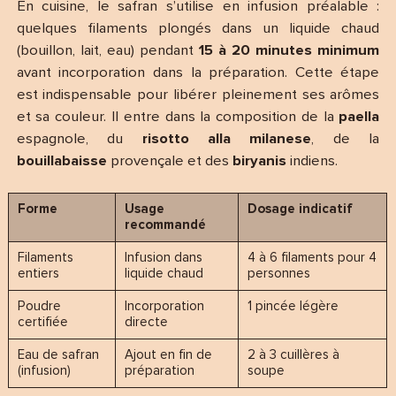
En cuisine, le safran s’utilise en infusion préalable :
quelques filaments plongés dans un liquide chaud
(bouillon, lait, eau) pendant
15 à 20 minutes minimum
avant incorporation dans la préparation. Cette étape
est indispensable pour libérer pleinement ses arômes
et sa couleur. Il entre dans la composition de la
paella
espagnole, du
risotto alla milanese
, de la
bouillabaisse
provençale et des
biryanis
indiens.
Forme
Usage
Dosage indicatif
recommandé
Filaments
Infusion dans
4 à 6 filaments pour 4
entiers
liquide chaud
personnes
Poudre
Incorporation
1 pincée légère
certifiée
directe
Eau de safran
Ajout en fin de
2 à 3 cuillères à
(infusion)
préparation
soupe