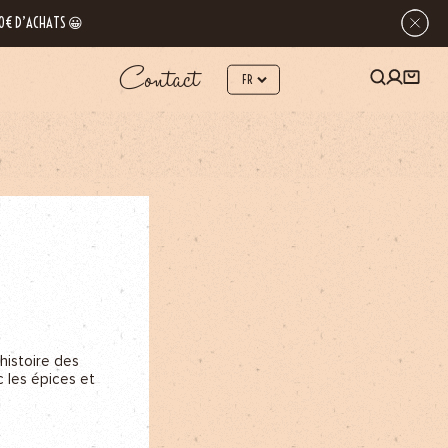
 80€ D’ACHATS 😀
Contact
histoire des
c les épices et