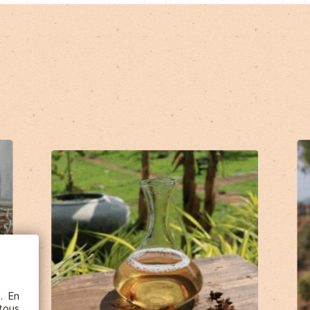
AJOU
ÊTRE
etc.),
 la
s. En
rs au
 tous