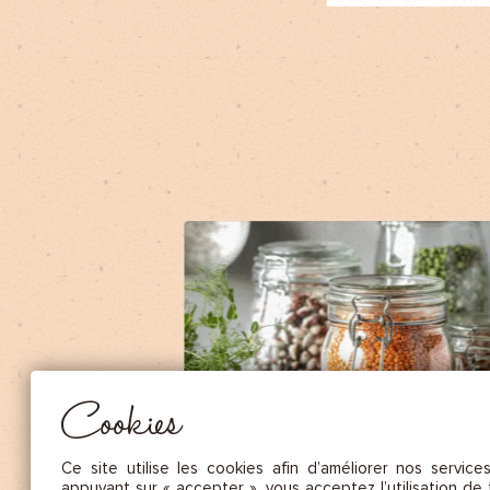
NOS FRUITS SÉCHÉS ET NOIX DE C
NOS SAUCES
NOS MOUTARDES
NOS ÉPICES GOURMANDES
NOS TISANES
Essentiel
CES COOKIES SONT NÉCESSAIRES AU BON FONCTIONNEMENT DU SITE. ILS NE PEUVENT PAS 
DÉSACTIVÉS.
Mesure d’audience
Ces cookies nous permettent de mesurer le nombre de visites, de
visiteurs et les sources du trafic sur notre site (contenu des parcours, 
Cookies
d’établir des statistiques afin d’en améliorer la qualité, l’ergonomie et
performance.
Publicité
Ce site utilise les cookies afin d’améliorer nos service
Les cookies marketing sont utilisés pour effectuer le suivi des visiteu
appuyant sur « accepter », vous acceptez l’utilisation de