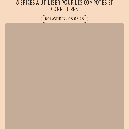
8 ÉPICES À UTILISER POUR LES COMPOTES ET
CONFITURES
NOS ASTUCES
-
05.05.23
(13 avis)