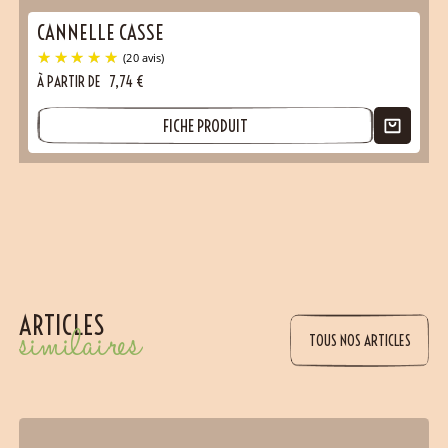
CANNELLE CASSE
À PARTIR DE
7,74
€
FICHE PRODUIT
ARTICLES
similaires
TOUS NOS ARTICLES