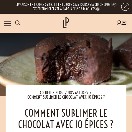
LIVRAISON EN FRANCE (48H) ET EN EUROPE (3/5 JOURS) VIA CHRONOPOST 📦
EXPÉDITION OFFERTE À PARTIR DE 80€ D’ACHATS 😀
INSCRIVEZ-VOUS À LA NEWSLETTER
NOS ÉPICES
RECETTES
BLOG
En laissant votre e-mail, vous obtenez l’accès à nos newsletters riches en
conseils, inspirations et informations sur nos dernières nouveautés. Bien sûr, se
désinscrire est possible à tout moment.
À PROPOS
ACCUEIL
BLOG
NOS ASTUCES
COMMENT SUBLIMER LE CHOCOLAT AVEC 10 ÉPICES ?
NOUS RENDRE VISITE
COMMENT SUBLIMER LE
CHOCOLAT AVEC 10 ÉPICES ?