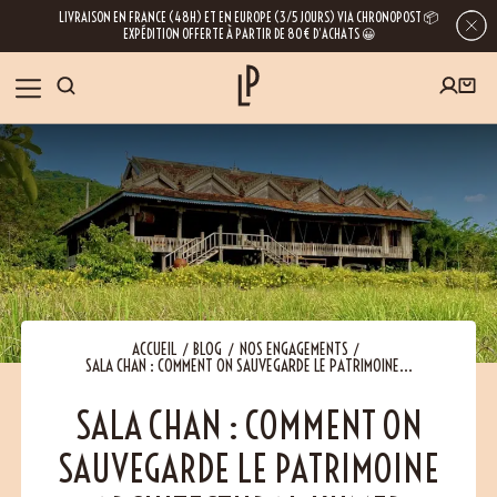
LIVRAISON EN FRANCE (48H) ET EN EUROPE (3/5 JOURS) VIA CHRONOPOST 📦
EXPÉDITION OFFERTE À PARTIR DE 80€ D’ACHATS 😀
INSCRIVEZ-VOUS À LA NEWSLETTER
NOS ÉPICES
RECETTES
BLOG
En laissant votre e-mail, vous obtenez l’accès à nos newsletters riches en
conseils, inspirations et informations sur nos dernières nouveautés. Bien sûr, se
désinscrire est possible à tout moment.
À PROPOS
ACCUEIL
BLOG
NOS ENGAGEMENTS
SALA CHAN : COMMENT ON SAUVEGARDE LE PATRIMOINE...
NOUS RENDRE VISITE
SALA CHAN : COMMENT ON
SAUVEGARDE LE PATRIMOINE