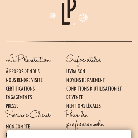
La Plantation
Infos utiles
À PROPOS DE NOUS
LIVRAISON
NOUS RENDRE VISITE
MOYENS DE PAIEMENT
CERTIFICATIONS
CONDITIONS D’UTILISATION ET
ENGAGEMENTS
DE VENTE
PRESSE
MENTIONS LÉGALES
Essentiel
Service Client
Pour les
CES COOKIES SONT NÉCESSAIRES AU BON FONCTIONNEMENT DU SITE. ILS NE
PEUVENT PAS ÊTRE DÉSACTIVÉS.
professionnels
MON COMPTE
Mesure d’audience
FAQ
NOS OFFRES POUR LES