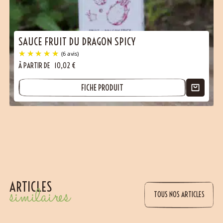
SAUCE FRUIT DU DRAGON SPICY
À PARTIR DE
10,02
€
FICHE PRODUIT
(5 avis)
ARTICLES
similaires
TOUS NOS ARTICLES