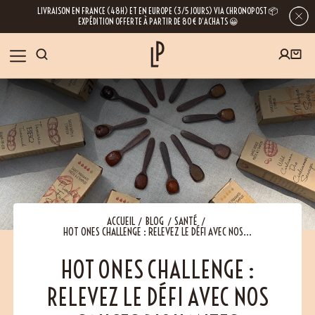
LIVRAISON EN FRANCE (48H) ET EN EUROPE (3/5 JOURS) VIA CHRONOPOST 📦
EXPÉDITION OFFERTE À PARTIR DE 80€ D’ACHATS 😀
INSCRIVEZ-VOUS À LA NEWSLETTER
NOS ÉPICES
RECETTES
BLOG
En laissant votre e-mail, vous obtenez l’accès à nos newsletters riches en
conseils, inspirations et informations sur nos dernières nouveautés. Bien sûr, se
désinscrire est possible à tout moment.
À PROPOS
ACCUEIL
BLOG
SANTÉ
HOT ONES CHALLENGE : RELEVEZ LE DÉFI AVEC NOS...
NOUS RENDRE VISITE
HOT ONES CHALLENGE :
RELEVEZ LE DÉFI AVEC NOS