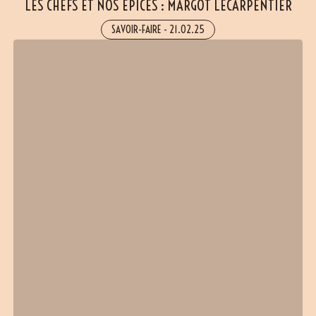
LES CHEFS ET NOS ÉPICES : MARGOT LECARPENTIER
SAVOIR-FAIRE
-
21.02.25
(37 avis)