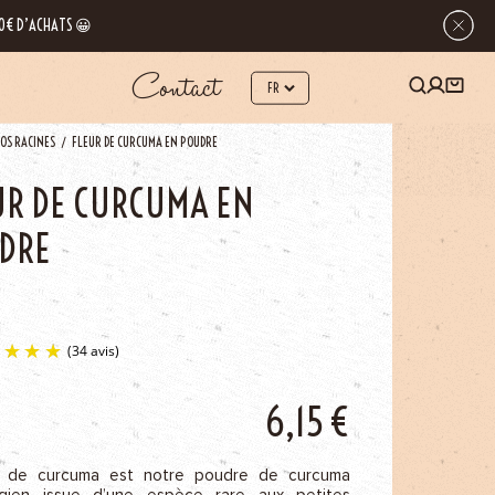
 80€ D’ACHATS 😀
Contact
OS RACINES
FLEUR DE CURCUMA EN POUDRE
UR DE CURCUMA EN
DRE
6,15
€
(34 avis)
r de curcuma est notre poudre de curcuma
gien issue d’une espèce rare aux petites