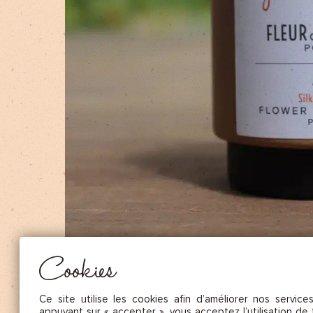
NOS FRUITS SÉCHÉS ET NOIX DE C
NOS SAUCES
NOS MOUTARDES
NOS ÉPICES GOURMANDES
NOS TISANES
Essentiel
CES COOKIES SONT NÉCESSAIRES AU BON FONCTIONNEMENT DU SITE. ILS NE PEUVENT PAS 
DÉSACTIVÉS.
Mesure d’audience
Ces cookies nous permettent de mesurer le nombre de visites, de
visiteurs et les sources du trafic sur notre site (contenu des parcours, 
Cookies
d’établir des statistiques afin d’en améliorer la qualité, l’ergonomie et
performance.
Publicité
Ce site utilise les cookies afin d’améliorer nos service
Les cookies marketing sont utilisés pour effectuer le suivi des visiteu
appuyant sur « accepter », vous acceptez l’utilisation de