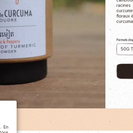
AJOU
racines
curcumi
floraux
curcuma
Formats dis
ÊTRE
etc.),
 la
s. En
rs au
 tous