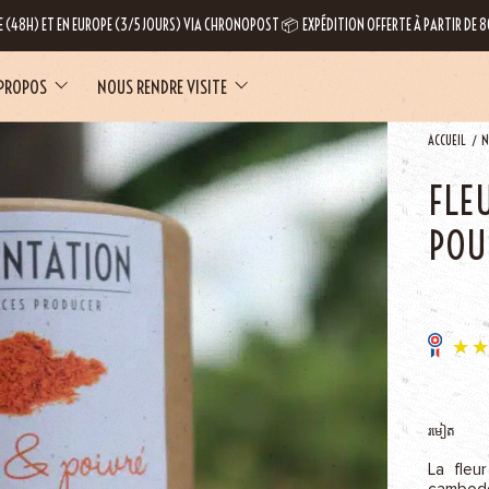
E (48H) ET EN EUROPE (3/5 JOURS) VIA CHRONOPOST 📦 EXPÉDITION OFFERTE À PARTIR DE
 PROPOS
NOUS RENDRE VISITE
ACCUEIL
N
FLE
POU
LE
រមៀត
La fleu
cambod