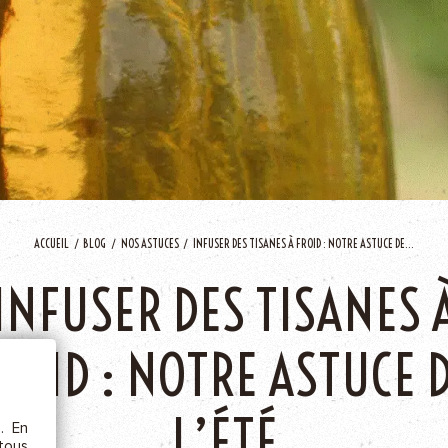
AJOU
ACCUEIL
BLOG
NOS ASTUCES
INFUSER DES TISANES À FROID : NOTRE ASTUCE DE...
ÊTRE
INFUSER DES TISANES 
ROID : NOTRE ASTUCE 
etc.),
 la
L’ÉTÉ
s. En
rs au
 tous