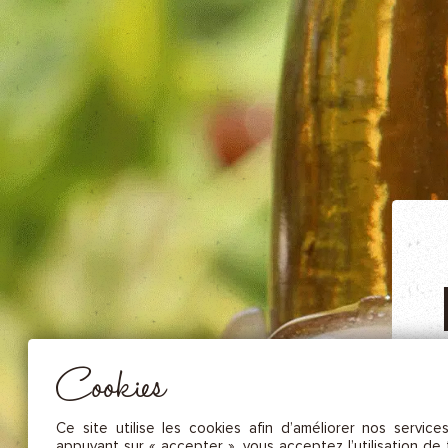
NOS FRUITS SÉCHÉS ET NOIX DE C
NOS SAUCES
NOS MOUTARDES
NOS ÉPICES GOURMANDES
NOS TISANES
Essentiel
CES COOKIES SONT NÉCESSAIRES AU BON FONCTIONNEMENT DU SITE. ILS NE PEUVENT PAS 
DÉSACTIVÉS.
Mesure d’audience
Ces cookies nous permettent de mesurer le nombre de visites, de
F
visiteurs et les sources du trafic sur notre site (contenu des parcours, 
Cookies
d’établir des statistiques afin d’en améliorer la qualité, l’ergonomie et
performance.
Publicité
Ce site utilise les cookies afin d’améliorer nos service
Les cookies marketing sont utilisés pour effectuer le suivi des visiteu
appuyant sur « accepter », vous acceptez l’utilisation de