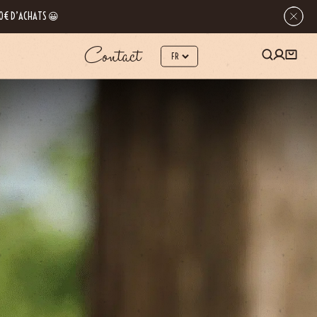
 80€ D’ACHATS 😀
Contact