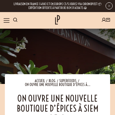
LIVRAISON EN FRANCE (48H) ET EN EUROPE (3/5 JOURS) VIA CHRONOPOST 📦
EXPÉDITION OFFERTE À PARTIR DE 80€ D’ACHATS 😀
INSCRIVEZ-VOUS À LA NEWSLETTER
NOS ÉPICES
RECETTES
BLOG
En laissant votre e-mail, vous obtenez l’accès à nos newsletters riches en
conseils, inspirations et informations sur nos dernières nouveautés. Bien sûr, se
désinscrire est possible à tout moment.
À PROPOS
ACCUEIL
BLOG
SUPERFOODS
ON OUVRE UNE NOUVELLE BOUTIQUE D’ÉPICES À...
NOUS RENDRE VISITE
ON OUVRE UNE NOUVELLE
BOUTIQUE D’ÉPICES À SIEM