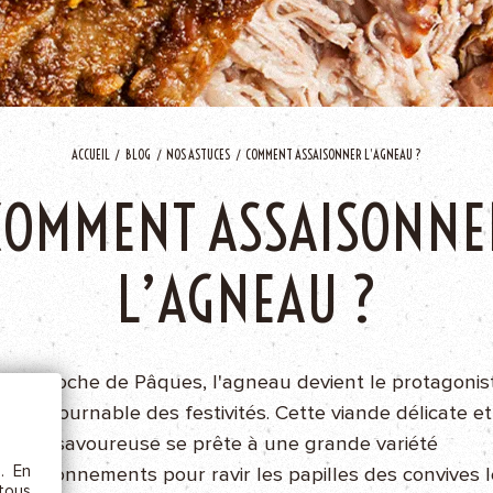
AJOU
ACCUEIL
BLOG
NOS ASTUCES
COMMENT ASSAISONNER L’AGNEAU ?
COMMENT ASSAISONNE
L’AGNEAU ?
ÊTRE
 l'approche de Pâques, l'agneau devient le protagonis
etc.),
 la
incontournable des festivités. Cette viande délicate et
savoureuse se prête à une grande variété
s. En
'assaisonnements pour ravir les papilles des convives l
rs au
 tous