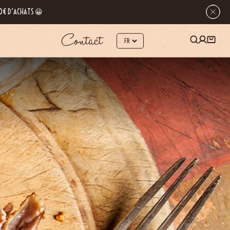
 80€ D’ACHATS 😀
Contact