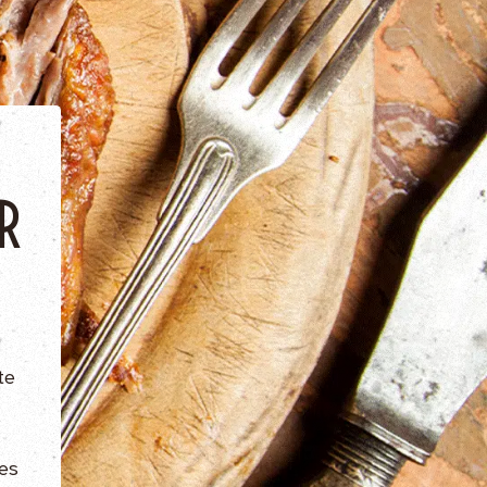
R
te
es