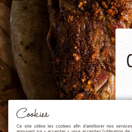
NOS FRUITS SÉCHÉS ET NOIX DE C
NOS SAUCES
NOS MOUTARDES
NOS ÉPICES GOURMANDES
NOS TISANES
Essentiel
CES COOKIES SONT NÉCESSAIRES AU BON FONCTIONNEMENT DU SITE. ILS NE PEUVENT PAS 
DÉSACTIVÉS.
Mesure d’audience
Ces cookies nous permettent de mesurer le nombre de visites, de
À
visiteurs et les sources du trafic sur notre site (contenu des parcours, 
Cookies
d’établir des statistiques afin d’en améliorer la qualité, l’ergonomie et
performance.
Publicité
Ce site utilise les cookies afin d’améliorer nos service
d
Les cookies marketing sont utilisés pour effectuer le suivi des visiteu
appuyant sur « accepter », vous acceptez l’utilisation de