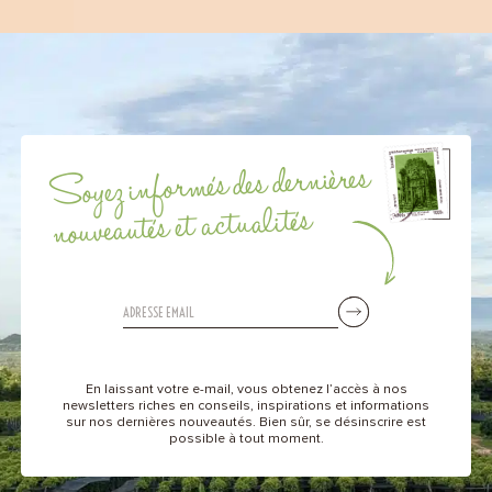
(14 avis)
Soyez informés des dernières
nouveautés et actualités
En laissant votre e-mail, vous obtenez l’accès à nos
newsletters riches en conseils, inspirations et informations
sur nos dernières nouveautés. Bien sûr, se désinscrire est
possible à tout moment.