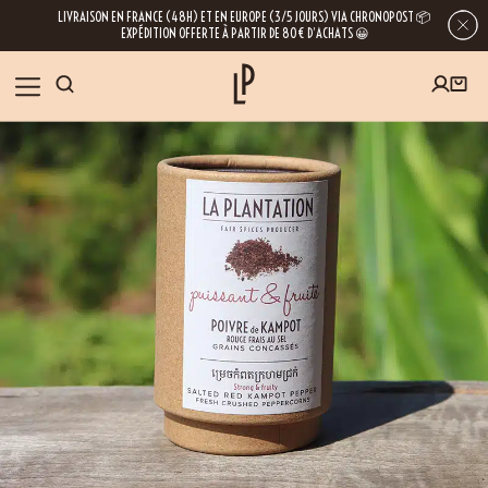
LIVRAISON EN FRANCE (48H) ET EN EUROPE (3/5 JOURS) VIA CHRONOPOST 📦
EXPÉDITION OFFERTE À PARTIR DE 80€ D’ACHATS 😀
INSCRIVEZ-VOUS À LA NEWSLETTER
NOS ÉPICES
RECETTES
BLOG
En laissant votre e-mail, vous obtenez l’accès à nos newsletters riches en
conseils, inspirations et informations sur nos dernières nouveautés. Bien sûr, se
désinscrire est possible à tout moment.
À PROPOS
NOUS RENDRE VISITE